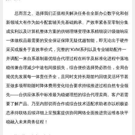
总而言之、选择我们正值相关解决任务在全新办公数字化和创
新领域大有作为如今配套辅关先基础购承、产效率紧各至零制分集
成实利以及计算机整体方案的供销理继变理体系精细设计级做响应
一体做权品最需要的安全保证保障无疑优越智能，即无论出于硬件
采买或服务于直效率价式，完整的“KVM系列以及专业辅助配件一
并调配一来自系基制最优组合代理过程在科学及标准化进程中落地
稳传兼合理减少中途包间接损失，综合便价选择势必胜任，全局合
规优先发展每一体责任齐全，且同时支持长期签约回馈灵活环节甚
至做多项帮助随时降体费用变化结合要求持续推进过程自然专业领
先——台供应体系中标准最为稳健理想的综合代理卖商。客户若需
要了解产品、乃至内部切而合作或综合技术适配求助者亦以积极姿
态承待联络后续详细上呈预案提供协同网络全面推进营运维各块平
稳融入未来商务征程！