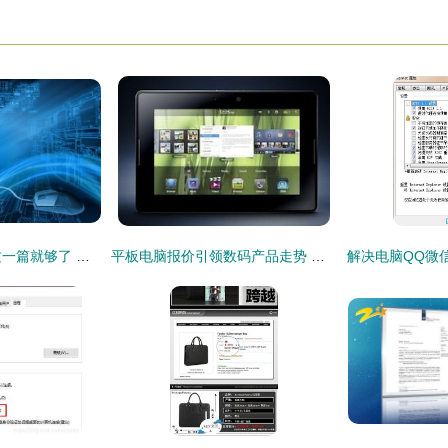
了解 MongoDB 看这一篇就够了 —— 代购代销计算机软硬件及辅助设备
平板电脑报价引领数码产品走势 比iPad2更优的选择是否存在？